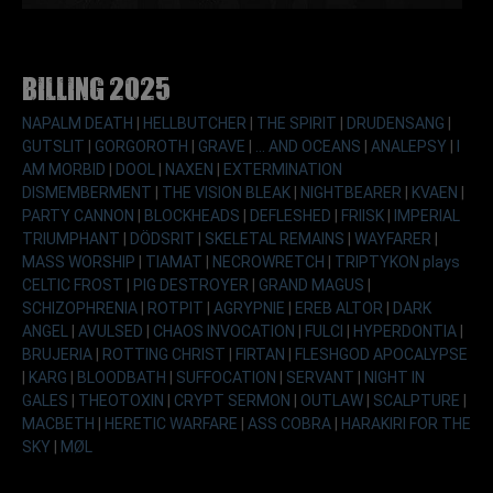
Billing 2025
NAPALM DEATH
|
HELLBUTCHER
|
THE SPIRIT
|
DRUDENSANG
|
GUTSLIT
|
GORGOROTH
|
GRAVE
|
... AND OCEANS
|
ANALEPSY
|
I
AM MORBID
|
DOOL
|
NAXEN
|
EXTERMINATION
DISMEMBERMENT
|
THE VISION BLEAK
|
NIGHTBEARER
|
KVAEN
|
PARTY CANNON
|
BLOCKHEADS
|
DEFLESHED
|
FRIISK
|
IMPERIAL
TRIUMPHANT
|
DÖDSRIT
|
SKELETAL REMAINS
|
WAYFARER
|
MASS WORSHIP
|
TIAMAT
|
NECROWRETCH
|
TRIPTYKON plays
CELTIC FROST
|
PIG DESTROYER
|
GRAND MAGUS
|
SCHIZOPHRENIA
|
ROTPIT
|
AGRYPNIE
|
EREB ALTOR
|
DARK
ANGEL
|
AVULSED
|
CHAOS INVOCATION
|
FULCI
|
HYPERDONTIA
|
BRUJERIA
|
ROTTING CHRIST
|
FIRTAN
|
FLESHGOD APOCALYPSE
|
KARG
|
BLOODBATH
|
SUFFOCATION
|
SERVANT
|
NIGHT IN
GALES
|
THEOTOXIN
|
CRYPT SERMON
|
OUTLAW
|
SCALPTURE
|
MACBETH
|
HERETIC WARFARE
|
ASS COBRA
|
HARAKIRI FOR THE
SKY
|
MØL