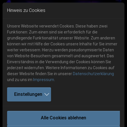
Skip to main navigation
Skip to main content
Skip to page footer
Hinweis zu Cookies
Unsere Webseite verwendet Cookies. Diese haben zwei
Funktionen: Zum einen sind sie erforderlich für die
Get your tickets!
grundlegende Funktionalität unserer Website. Zum anderen
können wir mit Hilfe der Cookies unsere Inhalte für Sie immer
Previous
Next
Ticketshop www.cudgel.de
weiter verbessern. Hierzu werden pseudonymisierte Daten
06.-08. August 2026
von Website-Besuchern gesammelt und ausgewertet. Das
Einverständnis in die Verwendung der Cookies können Sie
Schlotheim, Flugplatz Obermehler
jederzeit widerrufen. Weitere Informationen zu Cookies auf
dieser Website finden Sie in unserer
Datenschutzerklärung
und zu uns im
Impressum
.
Einstellungen
ROTTING CHRIST
Alle Cookies ablehnen