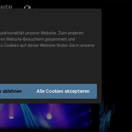
onen
Submenu for ""
 "History"
Submenu for "Informationen"
Funktionalität unserer Website. Zum anderen
en von Website-Besuchern gesammelt und
u Cookies auf dieser Website finden Sie in unserer
Next
s ablehnen
Alle Cookies akzeptieren