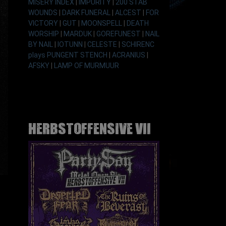
MISERY INDEX
|
IMPURITY
|
200 STAB
WOUNDS
|
DARK FUNERAL
|
ALCEST
|
FOR
VICTORY
|
GUT
|
MOONSPELL
|
DEATH
WORSHIP
|
MARDUK
|
GOREFUNEST
|
NAIL
BY NAIL
|
IOTUNN
|
CELESTE
|
SCHIRENC
plays PUNGENT STENCH
|
ACRANIUS
|
AFSKY
|
LAMP OF MURMUUR
Herbstoffensive VII
Show larger version