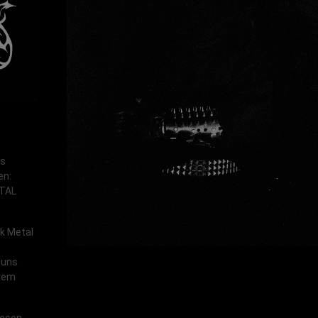
ns
en:
TAL
k Metal
 uns
erem
diesen