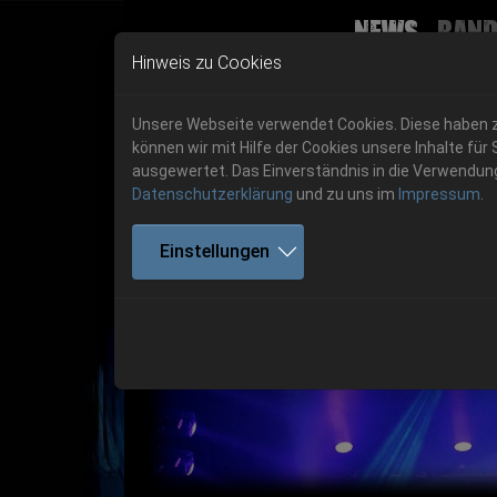
(curr
News
Band
Skip to main navigation
Skip to main content
Skip to page footer
Hinweis zu Cookies
Unsere Webseite verwendet Cookies. Diese haben zw
können wir mit Hilfe der Cookies unsere Inhalte 
ausgewertet. Das Einverständnis in die Verwendung 
Datenschutzerklärung
und zu uns im
Impressum
.
Get your tickets!
Einstellungen
Previous
Ticketshop www.cudgel.de
Get your tickets!
06.-08. August 2026
06.-08. August 2026
Hell Is Here