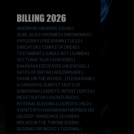
Billing 2026
AMORPHIS
|
MURDER SQUAD
|
SEAR_BLISS
|
WORMED
|
ENDONOMOS
|
HYPOCRISY
|
FIRESPAWN
|
TULUS
|
SARCATOR
|
TEMPLE OF DREAD
|
TESTAMENT
|
JUNGLE ROT
|
SUNKEN
|
GUTTURAL SLUG
|
SORCERER
|
BAXAXAXA
|
DECEASED
|
HEXVESSEL
|
GATES OF ISHTAR
|
WOLFBRIGADE
|
CRAWL
|
IN THE WOODS...
|
FLESHCRAWL
|
A CANOROUS QUINTET
|
RATS OF
GOMORRAH
|
SADISTIC INTENT
|
GROZA
|
MESSTICATOR
|
SACRED REICH
|
INTERNAL BLEEDING
|
LUCIFER'S CHILD
|
SVENTEVITH
|
ASAGRAUM
|
MORBUS DEI
|
BLOODY VENGEANCE
|
EVOKEN
|
WOLVES IN THE THRONE ROOM
|
BEGGING FOR INCEST
|
TODOMAL
|