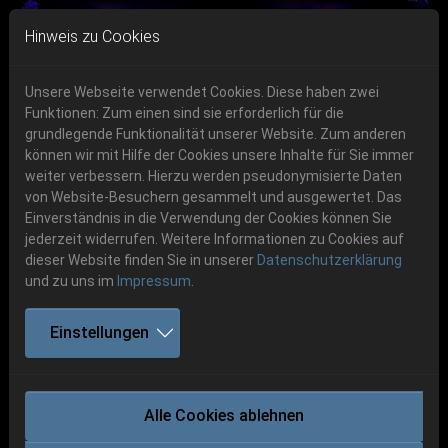
Skip to main navigation
Skip to main content
Skip to page footer
Hinweis zu Cookies
Unsere Webseite verwendet Cookies. Diese haben zwei
Funktionen: Zum einen sind sie erforderlich für die
Get your tickets!
grundlegende Funktionalität unserer Website. Zum anderen
können wir mit Hilfe der Cookies unsere Inhalte für Sie immer
Previous
Next
Ticketshop www.cudgel.de
weiter verbessern. Hierzu werden pseudonymisierte Daten
06.-08. August 2026
von Website-Besuchern gesammelt und ausgewertet. Das
Einverständnis in die Verwendung der Cookies können Sie
Schlotheim, Flugplatz Obermehler
jederzeit widerrufen. Weitere Informationen zu Cookies auf
dieser Website finden Sie in unserer
Datenschutzerklärung
und zu uns im
Impressum
.
Einstellungen
ANAAL NATHRAKH
Alle Cookies ablehnen