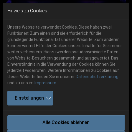
Skip to main navigation
Skip to main content
Skip to page footer
Hinweis zu Cookies
Unsere Webseite verwendet Cookies. Diese haben zwei
Funktionen: Zum einen sind sie erforderlich für die
grundlegende Funktionalität unserer Website. Zum anderen
können wir mit Hilfe der Cookies unsere Inhalte für Sie immer
Previous
Next
weiter verbessern. Hierzu werden pseudonymisierte Daten
06.-08. August 2026
von Website-Besuchern gesammelt und ausgewertet. Das
Einverständnis in die Verwendung der Cookies können Sie
Schlotheim, Flugplatz Obermehler
jederzeit widerrufen. Weitere Informationen zu Cookies auf
dieser Website finden Sie in unserer
Datenschutzerklärung
und zu uns im
Impressum
.
Einstellungen
LEFT TO DIE
Alle Cookies ablehnen