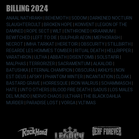
Billing 2024
ANAAL NATHRAKH
|
BEHEMOTH
|
SODOM
|
DARKENED NOCTURN
SLAUGHTERCULT
|
BROKEN HOPE
|
KONVENT
|
LEGION OF THE
DAMNED
|
ROPE SECT
|
WILT
|
ENTHRONED
|
KRAANIUM
|
BEWITCHED
|
LEFT TO DIE
|
SULPHUR AEON
|
MEPHORASH
|
NECROT
|
IMHA TARIKAT
|
HERETOIR
|
OBSCURITY
|
STILLBIRTH
|
REGARDE LES HOMMES TOMBER
|
RITUAL DEATH
|
HELLRIPPER
|
VARATHRON
|
ULTHA
|
ABBATH
|
DISENTOMB
|
SOLSTAFIR
|
MALPHAS
|
TERRORIZER
|
SACRAMENTUM
|
ALKALOID
|
BATUSHKA
|
ETERNAL CHAMPION
|
OBSCURA
|
AKHLYS
|
NON
EST DEUS
|
AFSKY
|
PHANTOM WINTER
|
INCANTATION
|
CLOAK
|
BASTARD GRAVE
|
HORRESQUE
|
IRON WALRUS
|
SCHAMMASCH
|
HATE
|
UNTO OTHERS
|
BLOOD FIRE DEATH
|
SADUS
|
LOS MALES
DEL MUNDO
|
NERVO CHAOS
|
ULTHAR
|
THE BLACK DAHLIA
MURDER
|
PARADISE LOST
|
VORGA
|
VLTIMAS