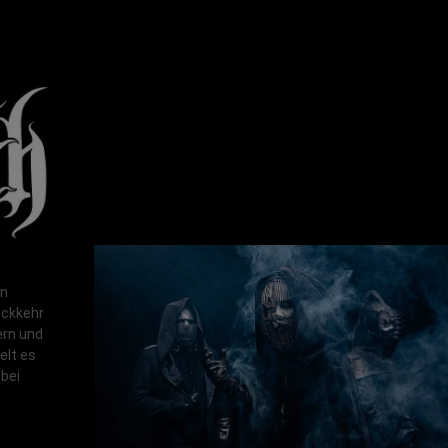
en
ückkehr
ern und
elt es
bei