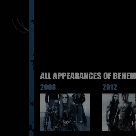
All appearances of BEHEM
2008
2012