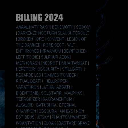
Billing 2024
ANAAL NATHRAKH
|
BEHEMOTH
|
SODOM
|
DARKENED NOCTURN SLAUGHTERCULT
|
BROKEN HOPE
|
KONVENT
|
LEGION OF
THE DAMNED
|
ROPE SECT
|
WILT
|
ENTHRONED
|
KRAANIUM
|
BEWITCHED
|
LEFT TO DIE
|
SULPHUR AEON
|
MEPHORASH
|
NECROT
|
IMHA TARIKAT
|
HERETOIR
|
OBSCURITY
|
STILLBIRTH
|
REGARDE LES HOMMES TOMBER
|
RITUAL DEATH
|
HELLRIPPER
|
VARATHRON
|
ULTHA
|
ABBATH
|
DISENTOMB
|
SOLSTAFIR
|
MALPHAS
|
TERRORIZER
|
SACRAMENTUM
|
ALKALOID
|
BATUSHKA
|
ETERNAL
CHAMPION
|
OBSCURA
|
AKHLYS
|
NON
EST DEUS
|
AFSKY
|
PHANTOM WINTER
|
INCANTATION
|
CLOAK
|
BASTARD GRAVE