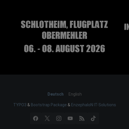
Schlotheim, Flugplatz
I
Obermehler
06. - 08. August 2026
Deutsch
English
TYPO3
&
Bootstrap Package
&
EnzephaloN IT-Solutions
Facebook
X
Instagram
YouTube
RSS
TikTok