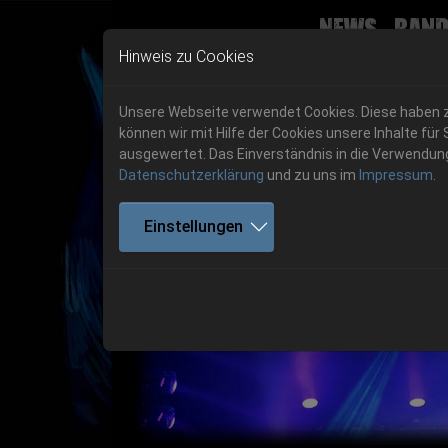
News
Band
Skip to main navigation
Skip to main content
Skip to page footer
Hinweis zu Cookies
Unsere Webseite verwendet Cookies. Diese haben zw
können wir mit Hilfe der Cookies unsere Inhalte 
ausgewertet. Das Einverständnis in die Verwendung 
Datenschutzerklärung
und zu uns im
Impressum
.
Get your tickets!
Einstellungen
Previous
Ticketshop www.cudgel.de
Get your tickets!
06.-08. August 2026
06.-08. August 2026
Hell Is Here