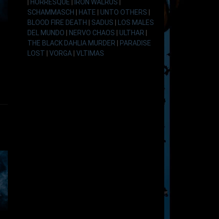
|
HORRESQUE
|
IRON WALRUS
|
SCHAMMASCH
|
HATE
|
UNTO OTHERS
|
BLOOD FIRE DEATH
|
SADUS
|
LOS MALES
DEL MUNDO
|
NERVO CHAOS
|
ULTHAR
|
THE BLACK DAHLIA MURDER
|
PARADISE
LOST
|
VORGA
|
VLTIMAS