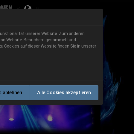
onen
Submenu for ""
 "History"
Submenu for "Informationen"
Funktionalität unserer Website. Zum anderen
en von Website-Besuchern gesammelt und
u Cookies auf dieser Website finden Sie in unserer
Next
s ablehnen
Alle Cookies akzeptieren