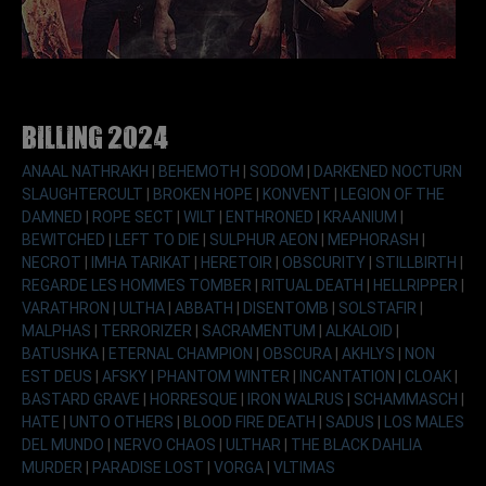
Billing 2024
ANAAL NATHRAKH
|
BEHEMOTH
|
SODOM
|
DARKENED NOCTURN
SLAUGHTERCULT
|
BROKEN HOPE
|
KONVENT
|
LEGION OF THE
DAMNED
|
ROPE SECT
|
WILT
|
ENTHRONED
|
KRAANIUM
|
BEWITCHED
|
LEFT TO DIE
|
SULPHUR AEON
|
MEPHORASH
|
NECROT
|
IMHA TARIKAT
|
HERETOIR
|
OBSCURITY
|
STILLBIRTH
|
REGARDE LES HOMMES TOMBER
|
RITUAL DEATH
|
HELLRIPPER
|
VARATHRON
|
ULTHA
|
ABBATH
|
DISENTOMB
|
SOLSTAFIR
|
MALPHAS
|
TERRORIZER
|
SACRAMENTUM
|
ALKALOID
|
BATUSHKA
|
ETERNAL CHAMPION
|
OBSCURA
|
AKHLYS
|
NON
EST DEUS
|
AFSKY
|
PHANTOM WINTER
|
INCANTATION
|
CLOAK
|
BASTARD GRAVE
|
HORRESQUE
|
IRON WALRUS
|
SCHAMMASCH
|
HATE
|
UNTO OTHERS
|
BLOOD FIRE DEATH
|
SADUS
|
LOS MALES
DEL MUNDO
|
NERVO CHAOS
|
ULTHAR
|
THE BLACK DAHLIA
MURDER
|
PARADISE LOST
|
VORGA
|
VLTIMAS