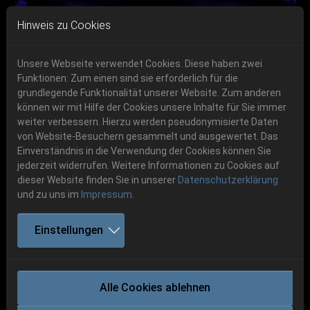
Skip to main navigation
Skip to main content
Skip to page footer
Hinweis zu Cookies
Unsere Webseite verwendet Cookies. Diese haben zwei
Funktionen: Zum einen sind sie erforderlich für die
Get your tickets!
grundlegende Funktionalität unserer Website. Zum anderen
können wir mit Hilfe der Cookies unsere Inhalte für Sie immer
Previous
Next
Ticketshop www.cudgel.de
weiter verbessern. Hierzu werden pseudonymisierte Daten
06.-08. August 2026
von Website-Besuchern gesammelt und ausgewertet. Das
Einverständnis in die Verwendung der Cookies können Sie
Schlotheim, Flugplatz Obermehler
jederzeit widerrufen. Weitere Informationen zu Cookies auf
dieser Website finden Sie in unserer
Datenschutzerklärung
und zu uns im
Impressum
.
Einstellungen
BROKEN HOPE
Alle Cookies ablehnen