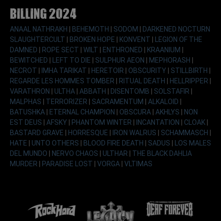
Billing 2024
ANAAL NATHRAKH
|
BEHEMOTH
|
SODOM
|
DARKENED NOCTURN
SLAUGHTERCULT
|
BROKEN HOPE
|
KONVENT
|
LEGION OF THE
DAMNED
|
ROPE SECT
|
WILT
|
ENTHRONED
|
KRAANIUM
|
BEWITCHED
|
LEFT TO DIE
|
SULPHUR AEON
|
MEPHORASH
|
NECROT
|
IMHA TARIKAT
|
HERETOIR
|
OBSCURITY
|
STILLBIRTH
|
REGARDE LES HOMMES TOMBER
|
RITUAL DEATH
|
HELLRIPPER
|
VARATHRON
|
ULTHA
|
ABBATH
|
DISENTOMB
|
SOLSTAFIR
|
MALPHAS
|
TERRORIZER
|
SACRAMENTUM
|
ALKALOID
|
BATUSHKA
|
ETERNAL CHAMPION
|
OBSCURA
|
AKHLYS
|
NON
EST DEUS
|
AFSKY
|
PHANTOM WINTER
|
INCANTATION
|
CLOAK
|
BASTARD GRAVE
|
HORRESQUE
|
IRON WALRUS
|
SCHAMMASCH
|
HATE
|
UNTO OTHERS
|
BLOOD FIRE DEATH
|
SADUS
|
LOS MALES
DEL MUNDO
|
NERVO CHAOS
|
ULTHAR
|
THE BLACK DAHLIA
MURDER
|
PARADISE LOST
|
VORGA
|
VLTIMAS