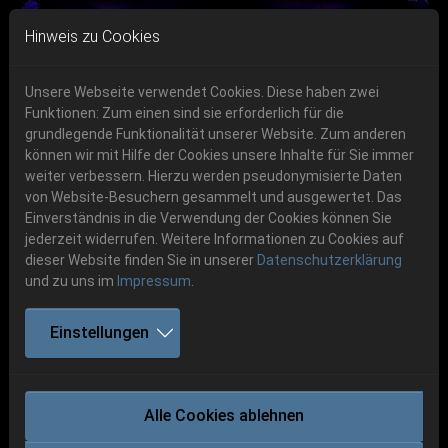
Skip to main navigation
Skip to main content
Skip to page footer
Hinweis zu Cookies
Unsere Webseite verwendet Cookies. Diese haben zwei
Funktionen: Zum einen sind sie erforderlich für die
grundlegende Funktionalität unserer Website. Zum anderen
können wir mit Hilfe der Cookies unsere Inhalte für Sie immer
Previous
Next
weiter verbessern. Hierzu werden pseudonymisierte Daten
06.-08. August 2026
von Website-Besuchern gesammelt und ausgewertet. Das
Einverständnis in die Verwendung der Cookies können Sie
Schlotheim, Flugplatz Obermehler
jederzeit widerrufen. Weitere Informationen zu Cookies auf
dieser Website finden Sie in unserer
Datenschutzerklärung
und zu uns im
Impressum
.
Einstellungen
NON EST DEUS
Alle Cookies ablehnen